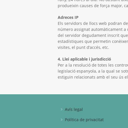
produeixin causes de força major, ca
Adreces IP
Els servidors de llocs web podran de
número assignat automàticament a un 
del servidor degudament inscrit que
estadístiques que permetin conèixer 
visites, el punt d’accés, etc.
4. Llei aplicable i jurisdicció
Per a la resolució de totes les contro
legislació espanyola, a la qual se so
estiguin relacionats amb el seu ús e
Avís legal
Política de privacitat