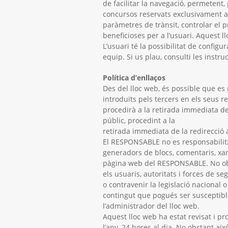
de facilitar la navegació, permetent,
concursos reservats exclusivament a 
paràmetres de trànsit, controlar el 
beneficioses per a l’usuari. Aquest l
L’usuari té la possibilitat de configu
equip. Si us plau, consulti les inst
Política d’enllaços
Des del lloc web, és possible que es
introduïts pels tercers en els seus 
procedirà a la retirada immediata de 
públic, procedint a la
retirada immediata de la redirecció 
El RESPONSABLE no es responsabilitza
generadors de blocs, comentaris, xar
pàgina web del RESPONSABLE. No obsta
els usuaris, autoritats i forces de s
o contravenir la legislació nacional o
contingut que pogués ser susceptibl
l’administrador del lloc web.
Aquest lloc web ha estat revisat i p
l’any, 24 hores al dia. No obstant ai