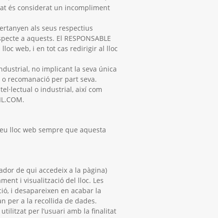
tzat és considerat un incompliment
pertanyen als seus respectius
respecte a aquests. El RESPONSABLE
c web, i en tot cas redirigir al lloc
ndustrial, no implicant la seva única
ni o recomanació per part seva.
el·lectual o industrial, així com
AIL.COM.
 seu lloc web sempre que aquesta
nador de qui accedeix a la pàgina)
nt i visualització del lloc. Les
ació, i desapareixen en acabar la
an per a la recollida de dades.
ilitzat per l’usuari amb la finalitat