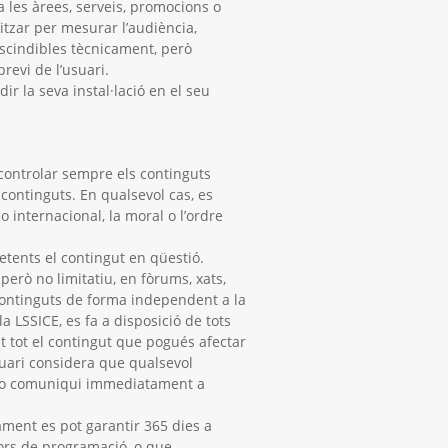
a les àrees, serveis, promocions o
itzar per mesurar l’audiència,
escindibles tècnicament, però
revi de l’usuari.
ir la seva instal·lació en el seu
 controlar sempre els continguts
continguts. En qualsevol cas, es
 internacional, la moral o l’ordre
etents el contingut en qüestió.
erò no limitatiu, en fòrums, xats,
 continguts de forma independent a la
 LSSICE, es fa a disposició de tots
nt tot el contingut que pogués afectar
’usuari considera que qualsevol
e ho comuniqui immediatament a
ament es pot garantir 365 dies a
rrors de programació, o que