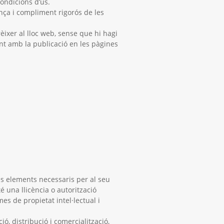
condicions d’ús.
nça i compliment rigorós de les
ixer al lloc web, sense que hi hagi
ent amb la publicació en les pàgines
tres elements necessaris per al seu
é una llicència o autorització
s de propietat intel·lectual i
ió, distribució i comercialització,