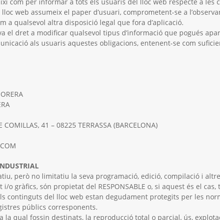
ixí com per informar a tots els usuaris del lloc web respecte a les 
 lloc web assumeix el paper d’usuari, comprometent-se a l’observa
m a qualsevol altra disposició legal que fora d’aplicació.
el dret a modificar qualsevol tipus d’informació que pogués aparè
municació als usuaris aquestes obligacions, entenent-se com sufici
 MORERA
ERA
DE COMILLAS, 41 – 08225 TERRASSA (BARCELONA)
L.COM
i INDUSTRIAL
iatiu, però no limitatiu la seva programació, edició, compilació i al
t i/o gràfics, són propietat del RESPONSABLE o, si aquest és el cas, t
els continguts del lloc web estan degudament protegits per les norme
egistres públics corresponents.
la qual fossin destinats, la reproducció total o parcial, ús, explotac