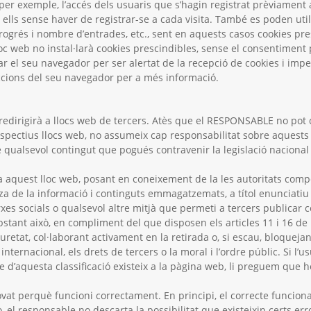
 per exemple, l’accés dels usuaris que s’hagin registrat prèviament 
ells sense haver de registrar-se a cada visita. També es poden util
progrés i nombre d’entrades, etc., sent en aquests casos cookies pr
loc web no instal·larà cookies prescindibles, sense el consentiment p
rar el seu navegador per ser alertat de la recepció de cookies i imped
ruccions del seu navegador per a més informació.
 redirigirà a llocs web de tercers. Atès que el RESPONSABLE no pot
respectius llocs web, no assumeix cap responsabilitat sobre aquests 
qualsevol contingut que pogués contravenir la legislació nacional o
a aquest lloc web, posant en coneixement de la les autoritats comp
 de la informació i continguts emmagatzemats, a títol enunciatiu p
xes socials o qualsevol altre mitjà que permeti a tercers publicar
nt això, en compliment del que disposen els articles 11 i 16 de la
eguretat, col·laborant activament en la retirada o, si escau, bloqueja
 internacional, els drets de tercers o la moral i l’ordre públic. Si l
e d’aquesta classificació existeix a la pàgina web, li preguem qu
rovat perquè funcioni correctament. En principi, el correcte funcion
xò, el responsable no descarta la possibilitat que existeixin certs e