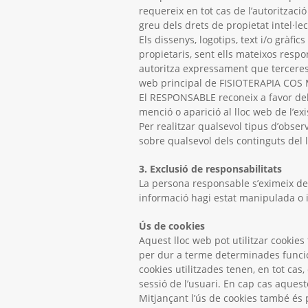
requereix en tot cas de l’autoritzac
greu dels drets de propietat intel·lec
Els dissenys, logotips, text i/o gràf
propietaris, sent ells mateixos res
autoritza expressament que terceres p
web principal de FISIOTERAPIA COS
El RESPONSABLE reconeix a favor dels 
menció o aparició al lloc web de l’ex
Per realitzar qualsevol tipus d’obser
sobre qualsevol dels continguts del
3. Exclusió de responsabilitats
La persona responsable s’eximeix de
informació hagi estat manipulada o i
Ús de cookies
Aquest lloc web pot utilitzar cookies
per dur a terme determinades funcion
cookies utilitzades tenen, en tot cas
sessió de l’usuari. En cap cas aquest
Mitjançant l’ús de cookies també és p