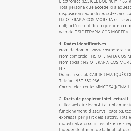
Electrònica (LSSICE), BOE núm. 166, a
Tota persona que accedeixi a aquest
disposicions aquí disposades, així co
FISIOTERAPIA COS MORERA es reserva 
obligació de notificar o posar en co
web de FISIOTERAPIA COS MORERA
1. Dades identificatives
Nom de domini: www.cosmorera.cat
Nom comercial: FISIOTERAPIA COS
Nom social: FISIOTERAPIA COS MOR
NIF:
Domicili social: CARRER MARQUÈS 
Telèfon: 937 330 986
Correu electrònic: MMCOS4@GMAI
2. Drets de propietat intel·lectual 
El lloc web, incloent-hi a títol enunc
funcionament, dissenys, logotips, tex
expressa per part dels autors. Tots 
industrial, així com inscrits en els r
Independentment de la finalitat per a 