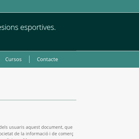
esions esportives.
Cursos
Contacte
dels usuaris aquest document, que
societat de la informació i de comerç