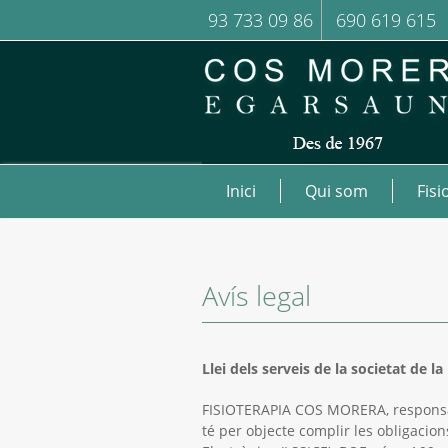
93 733 09 86
690 619 615
Inici
Qui som
Fisi
Avís legal
Llei dels serveis de la societat de l
FISIOTERAPIA COS MORERA, responsab
té per objecte complir les obligacions