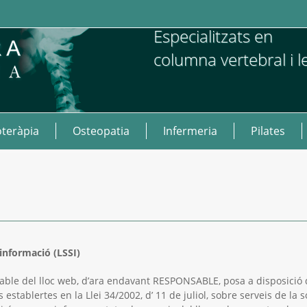
Especialitzats en
columna vertebral i l
oteràpia
Osteopatia
Infermeria
Pilates
a informació (LSSI)
le del lloc web, d’ara endavant RESPONSABLE, posa a disposició 
 establertes en la Llei 34/2002, d’ 11 de juliol, sobre serveis de la 