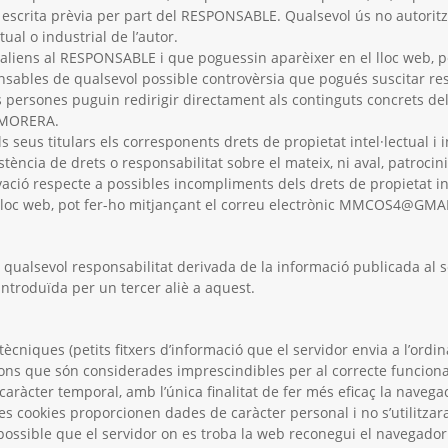
ió escrita prèvia per part del RESPONSABLE. Qualsevol ús no autori
tual o industrial de l’autor.
ics aliens al RESPONSABLE i que poguessin aparèixer en el lloc web, 
ponsables de qualsevol possible controvèrsia que pogués suscitar 
ersones puguin redirigir directament als continguts concrets del llo
 MORERA.
seus titulars els corresponents drets de propietat intel·lectual i i
istència de drets o responsabilitat sobre el mateix, ni aval, patroci
vació respecte a possibles incompliments dels drets de propietat int
 lloc web, pot fer-ho mitjançant el correu electrònic MMCOS4@GM
 qualsevol responsabilitat derivada de la informació publicada al
ntroduïda per un tercer aliè a aquest.
 tècniques (petits fitxers d’informació que el servidor envia a l’ordi
s que són considerades imprescindibles per al correcte funcioname
, caràcter temporal, amb l’única finalitat de fer més eficaç la naveg
es cookies proporcionen dades de caràcter personal i no s’utilitzar
ossible que el servidor on es troba la web reconegui el navegador ut